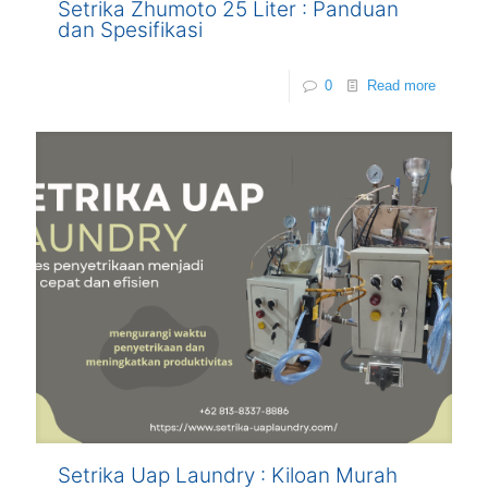
Setrika Zhumoto 25 Liter : Panduan
dan Spesifikasi
0
Read more
Setrika Uap Laundry : Kiloan Murah