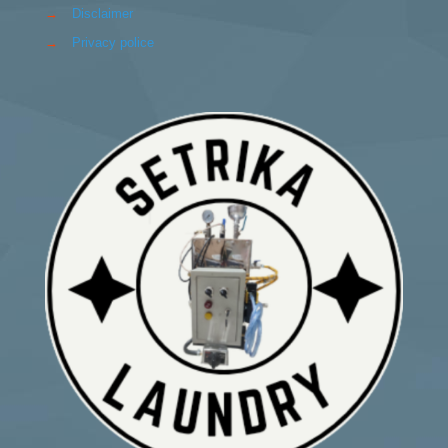
→
Disclaimer
→
Privacy police